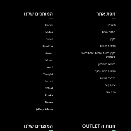
מפת אתר
המותגים שלנו
מי אנחנו
Xiaomi
תחנות שירות
Midea
תקנון
Bissell
מדיניות פרטיות
Hemilton
תקנון רכישת אחריות נוספת למוצרי
Anker
KONKA
Moser
דרושים בהמילטון
Wahl
מדיניות ביטול עסקה
Yeelight
הצהרת נגישות
Sansui
יצירת קשר
70MAI
מפת אתר
Konka
Navee
Jeffery Adams
חנות ה OUTLET
המוצרים שלנו