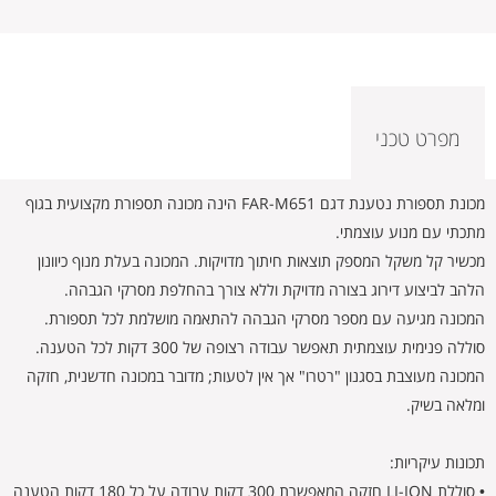
מפרט טכני
מכונת תספורת נטענת דגם FAR-M651 הינה מכונה תספורת מקצועית בגוף
מתכתי עם מנוע עוצמתי.
מכשיר קל משקל המספק תוצאות חיתוך מדויקות. המכונה בעלת מנוף כיוונון
הלהב לביצוע דירוג בצורה מדויקת וללא צורך בהחלפת מסרקי הגבהה.
המכונה מגיעה עם מספר מסרקי הגבהה להתאמה מושלמת לכל תספורת.
סוללה פנימית עוצמתית תאפשר עבודה רצופה של 300 דקות לכל הטענה.
המכונה מעוצבת בסגנון "רטרו" אך אין לטעות; מדובר במכונה חדשנית, חזקה
ומלאה בשיק.
תכונות עיקריות:
• סוללת LI-ION חזקה המאפשרת 300 דקות עבודה על כל 180 דקות הטענה