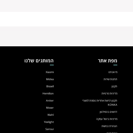
מפת אתר
המותגים שלנו
מי אנחנו
Xiaomi
תחנות שירות
Midea
תקנון
Bissell
מדיניות פרטיות
Hemilton
תקנון רכישת אחריות נוספת למוצרי
Anker
KONKA
Moser
דרושים בהמילטון
Wahl
מדיניות ביטול עסקה
Yeelight
הצהרת נגישות
Sansui