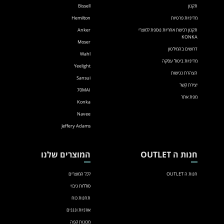
תקנון
Bissell
מדיניות פרטיות
Hemilton
תקנון רכישת אחריות נוספת למוצרי
Anker
KONKA
Moser
דרושים בהמילטון
Wahl
מדיניות ביטול עסקה
Yeelight
הצהרת נגישות
Sansui
יצירת קשר
70MAI
מפת אתר
Konka
Navee
Jeffery Adams
חנות ה OUTLET
המוצרים שלנו
חנות ה OUTLET
לכל המוצרים
סוללות גיבוי
תחנות כוח
אוזניות ונגנים
מכונות קפה