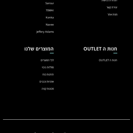
הצהרת נגישות
Sansui
יצירת קשר
70MAI
מפת אתר
Konka
Navee
Jeffery Adams
חנות ה OUTLET
המוצרים שלנו
חנות ה OUTLET
לכל המוצרים
סוללות גיבוי
תחנות כוח
אוזניות ונגנים
מכונות קפה