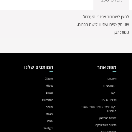
לחצן לשחרור אביזרי הערבול
שני מקצפים ושני וו לישה מכרום.
גימור: לבן
מפת אתר
המותגים שלנו
מי אנחנו
Xiaomi
תחנות שירות
Midea
תקנון
Bissell
מדיניות פרטיות
Hemilton
תקנון רכישת אחריות נוספת למוצרי
Anker
KONKA
Moser
דרושים בהמילטון
Wahl
מדיניות ביטול עסקה
Yeelight