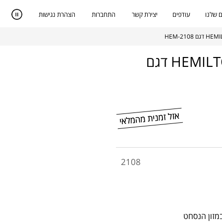
 שלנו
עודפים
יצירת קשר
התחברות
הצהרת נגישות
מסחטה איטית לפירות וירקות מבית HEMILTON דגם
2108
מזון הנסחט