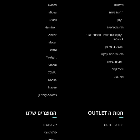
מי אנחנו
Xiaomi
תחנות שירות
Midea
תקנון
Bissell
מדיניות פרטיות
Hemilton
תקנון רכישת אחריות נוספת למוצרי
Anker
KONKA
Moser
דרושים בהמילטון
Wahl
מדיניות ביטול עסקה
Yeelight
הצהרת נגישות
Sansui
יצירת קשר
70MAI
מפת אתר
Konka
Navee
Jeffery Adams
חנות ה OUTLET
המוצרים שלנו
חנות ה OUTLET
לכל המוצרים
סוללות גיבוי
תחנות כוח