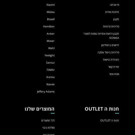
מי אנחנו
Xiaomi
תחנות שירות
Midea
תקנון
Bissell
מדיניות פרטיות
Hemilton
תקנון רכישת אחריות נוספת למוצרי
Anker
KONKA
Moser
דרושים בהמילטון
Wahl
מדיניות ביטול עסקה
Yeelight
הצהרת נגישות
Sansui
יצירת קשר
70MAI
מפת אתר
Konka
Navee
Jeffery Adams
חנות ה OUTLET
המוצרים שלנו
חנות ה OUTLET
לכל המוצרים
סוללות גיבוי
תחנות כוח