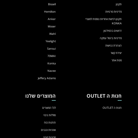
תקנון
Bissell
מדיניות פרטיות
Hemilton
תקנון רכישת אחריות נוספת למוצרי
Anker
KONKA
Moser
דרושים בהמילטון
Wahl
מדיניות ביטול עסקה
Yeelight
הצהרת נגישות
Sansui
יצירת קשר
70MAI
מפת אתר
Konka
Navee
Jeffery Adams
חנות ה OUTLET
המוצרים שלנו
חנות ה OUTLET
לכל המוצרים
סוללות גיבוי
תחנות כוח
אוזניות ונגנים
מכונות קפה