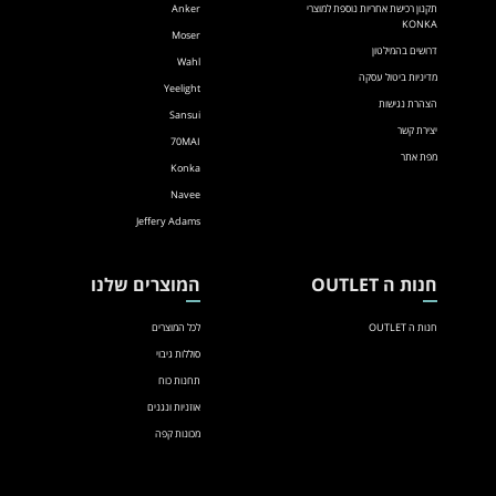
תקנון רכישת אחריות נוספת למוצרי
Anker
KONKA
Moser
דרושים בהמילטון
Wahl
מדיניות ביטול עסקה
Yeelight
הצהרת נגישות
Sansui
יצירת קשר
70MAI
מפת אתר
Konka
Navee
Jeffery Adams
חנות ה OUTLET
המוצרים שלנו
חנות ה OUTLET
לכל המוצרים
סוללות גיבוי
תחנות כוח
אוזניות ונגנים
מכונות קפה