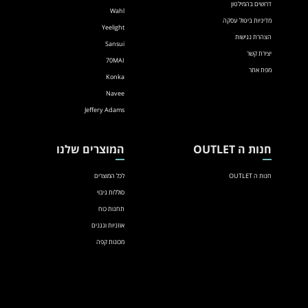
דרושים בהמילטון
Wahl
מדיניות ביטול עסקה
Yeelight
הצהרת נגישות
Sansui
יצירת קשר
70MAI
מפת אתר
Konka
Navee
Jeffery Adams
חנות ה OUTLET
המוצרים שלנו
חנות ה OUTLET
לכל המוצרים
סוללות גיבוי
תחנות כוח
אוזניות ונגנים
מכונות קפה