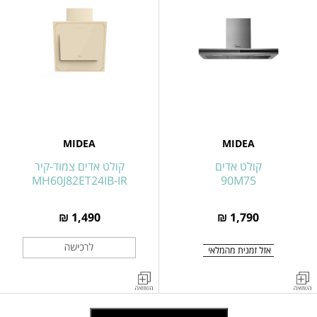
להתקנה
60
מתחת
ס"מ
לארון
דגם
מטבח
60M75
דגם
60F15-
EM21
MIDEA
MIDEA
קולט אדים
קולט אדים צמוד-קיר
MH60J82ET24IB-IR
90M75
1,490 ₪
1,790 ₪
קולט
קולט
אדים
אדים
90
צמוד-קיר