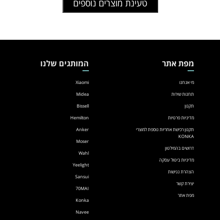
טעינת מוצרים נוספים
ס"מ
60
דגם
ס״מ
90M75
דגם
MH60J82ET24IB-
IR
מפת אתר
המותגים שלנו
מי אנחנו
Xiaomi
תחנות שירות
Midea
תקנון
Bissell
מדיניות פרטיות
Hemilton
תקנון רכישת אחריות נוספת למוצרי
Anker
KONKA
Moser
דרושים בהמילטון
Wahl
מדיניות ביטול עסקה
Yeelight
הצהרת נגישות
Sansui
יצירת קשר
70MAI
מפת אתר
Konka
Navee