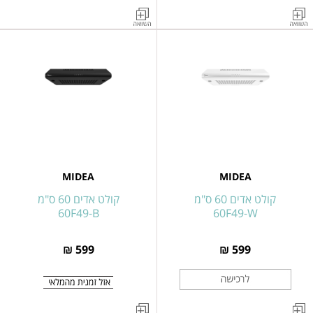
קולט
קולט
אדים
אדים
צמוד
להתקנה
קיר
מתחת
זכוכית
לארון
שחורה
מטבח
60
כסוף
ס"מ
דגם
דגם
60F49-
SS
60V71
MIDEA
MIDEA
קולט אדים 60 ס"מ
קולט אדים 60 ס"מ
60F49-B
60F49-W
599 ₪
599 ₪
קולט
קולט