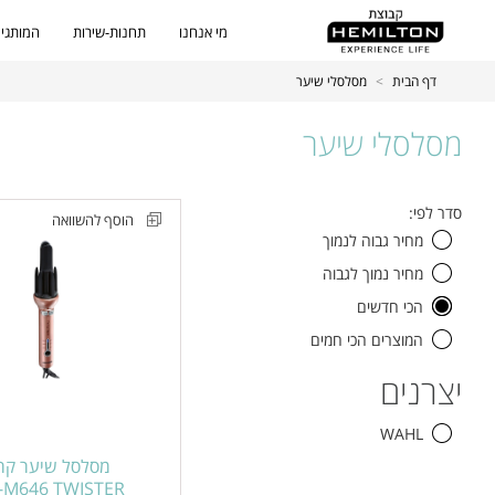
מי אנחנו
תחנות-שירות
המותגים
דף הבית
>
מסלסלי שיער
מסלסלי שיער
סינון
כל
סדר לפי:
הוסף להשוואה
מוצרים
המוצרים
מחיר גבוה לנמוך
מסלסל
מחיר נמוך לגבוה
שיער
קרמי
הכי חדשים
מסתובב
המוצרים הכי חמים
ARTERO
יצרנים
דגם
FAR-
WAHL
M646
מסלסל שיער קר
TWISTER
-M646 TWISTER