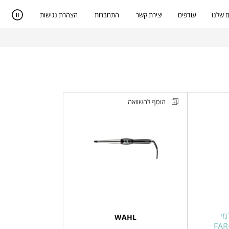
 שלנו
עודפים
יצירת קשר
התחברות
הצהרת נגישות
הוסף להשוואה
מסלסל
שיער
עם
צג
דיגיטלי
WAHL
דגם
4437-
מי
WAHL
0471
FAR